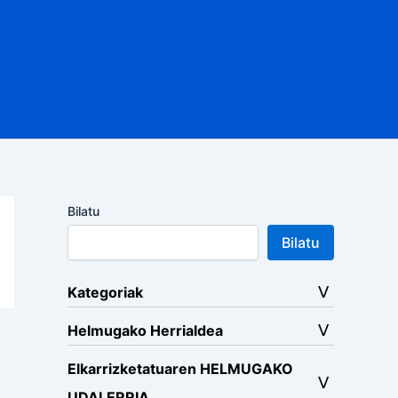
Bilatu
Bilatu
Kategoriak
Helmugako Herrialdea
Elkarrizketatuaren HELMUGAKO
UDALERRIA