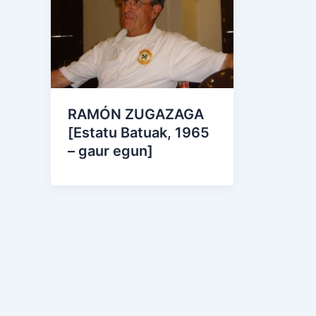
RAMÓN ZUGAZAGA
[Estatu Batuak, 1965
– gaur egun]