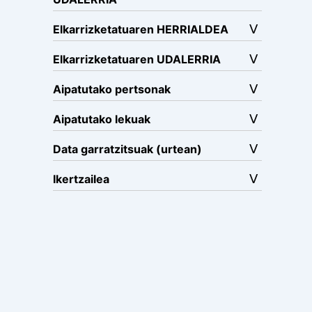
Elkarrizketatuaren HERRIALDEA
Elkarrizketatuaren UDALERRIA
Aipatutako pertsonak
Aipatutako lekuak
Data garratzitsuak (urtean)
Ikertzailea