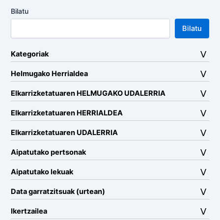
Bilatu
Bilatu
Kategoriak
Helmugako Herrialdea
Elkarrizketatuaren HELMUGAKO UDALERRIA
Elkarrizketatuaren HERRIALDEA
Elkarrizketatuaren UDALERRIA
Aipatutako pertsonak
Aipatutako lekuak
Data garratzitsuak (urtean)
Ikertzailea