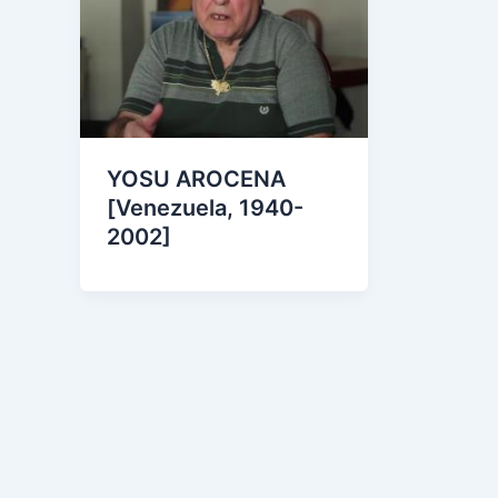
YOSU AROCENA
[Venezuela, 1940-
2002]