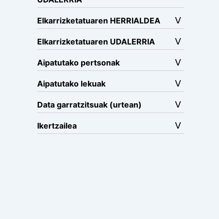
Elkarrizketatuaren HERRIALDEA
Elkarrizketatuaren UDALERRIA
Aipatutako pertsonak
Aipatutako lekuak
Data garratzitsuak (urtean)
Ikertzailea