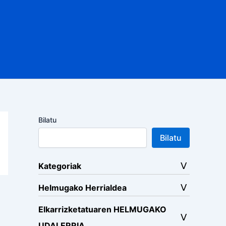
Bilatu
Bilatu
Kategoriak
Helmugako Herrialdea
Elkarrizketatuaren HELMUGAKO
UDALERRIA