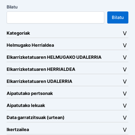
Bilatu
Bilatu
Kategoriak
Helmugako Herrialdea
Elkarrizketatuaren HELMUGAKO UDALERRIA
Elkarrizketatuaren HERRIALDEA
Elkarrizketatuaren UDALERRIA
Aipatutako pertsonak
Aipatutako lekuak
Data garratzitsuak (urtean)
Ikertzailea