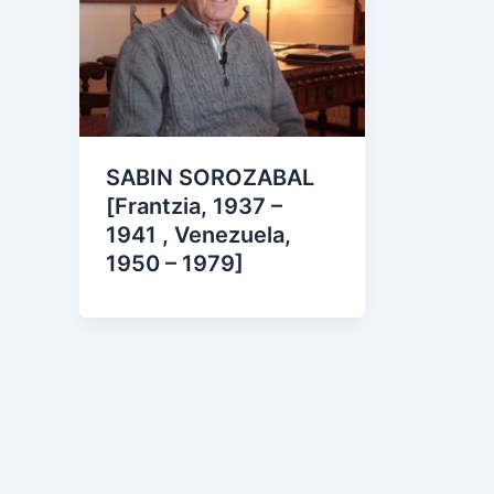
SABIN SOROZABAL
[Frantzia, 1937 –
1941 , Venezuela,
1950 – 1979]