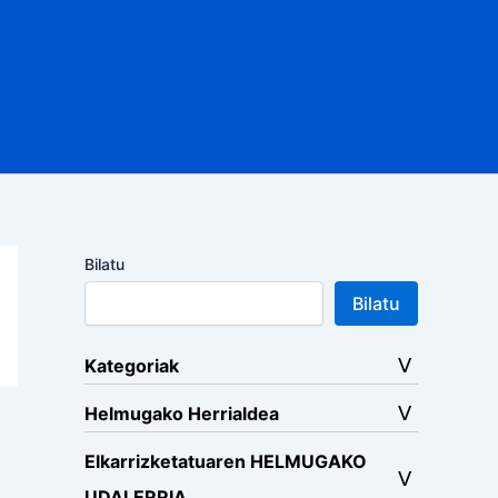
Bilatu
Bilatu
Kategoriak
Helmugako Herrialdea
Elkarrizketatuaren HELMUGAKO
UDALERRIA