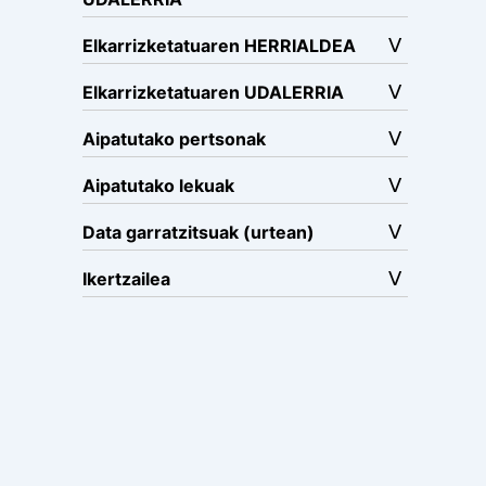
Elkarrizketatuaren HERRIALDEA
Elkarrizketatuaren UDALERRIA
Aipatutako pertsonak
Aipatutako lekuak
Data garratzitsuak (urtean)
Ikertzailea