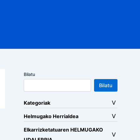
Bilatu
Bilatu
Kategoriak
Helmugako Herrialdea
Elkarrizketatuaren HELMUGAKO
UDALERRIA