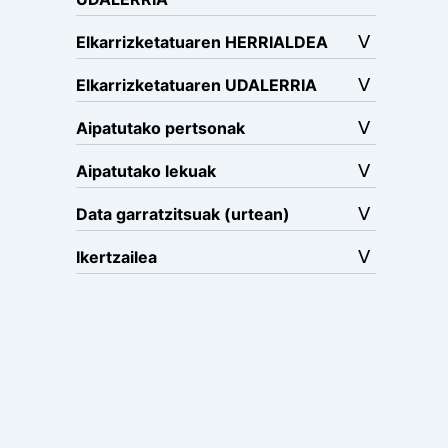
Elkarrizketatuaren HERRIALDEA
Elkarrizketatuaren UDALERRIA
Aipatutako pertsonak
Aipatutako lekuak
Data garratzitsuak (urtean)
Ikertzailea