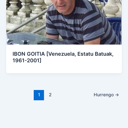
IBON GOITIA [Venezuela, Estatu Batuak,
1961-2001]
1
2
Hurrengo
→