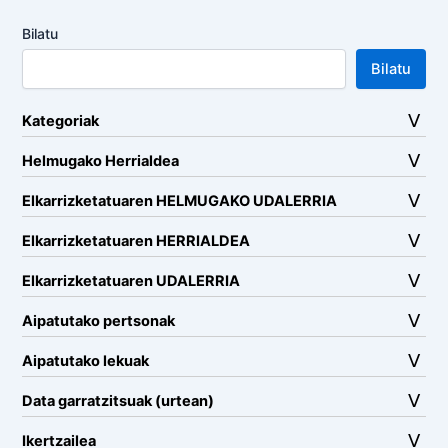
Bilatu
Bilatu
Kategoriak
Helmugako Herrialdea
Elkarrizketatuaren HELMUGAKO UDALERRIA
Elkarrizketatuaren HERRIALDEA
Elkarrizketatuaren UDALERRIA
Aipatutako pertsonak
Aipatutako lekuak
Data garratzitsuak (urtean)
Ikertzailea