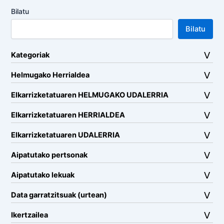
Bilatu
Bilatu
Kategoriak
Helmugako Herrialdea
Elkarrizketatuaren HELMUGAKO UDALERRIA
Elkarrizketatuaren HERRIALDEA
Elkarrizketatuaren UDALERRIA
Aipatutako pertsonak
Aipatutako lekuak
Data garratzitsuak (urtean)
Ikertzailea