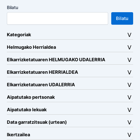
Bilatu
Bilatu
Kategoriak
Helmugako Herrialdea
Elkarrizketatuaren HELMUGAKO UDALERRIA
Elkarrizketatuaren HERRIALDEA
Elkarrizketatuaren UDALERRIA
Aipatutako pertsonak
Aipatutako lekuak
Data garratzitsuak (urtean)
Ikertzailea