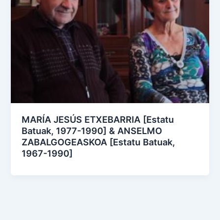
MARÍA JESÚS ETXEBARRIA [Estatu
Batuak, 1977-1990] & ANSELMO
ZABALGOGEASKOA [Estatu Batuak,
1967-1990]