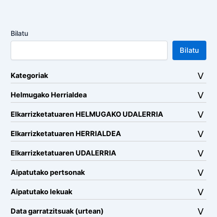
Bilatu
Bilatu
Kategoriak
Helmugako Herrialdea
Elkarrizketatuaren HELMUGAKO UDALERRIA
Elkarrizketatuaren HERRIALDEA
Elkarrizketatuaren UDALERRIA
Aipatutako pertsonak
Aipatutako lekuak
Data garratzitsuak (urtean)