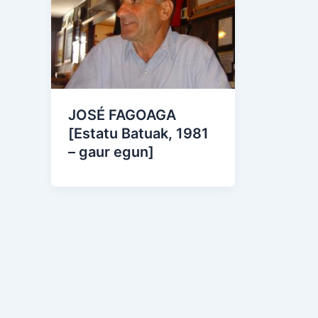
JOSÉ FAGOAGA
[Estatu Batuak, 1981
– gaur egun]