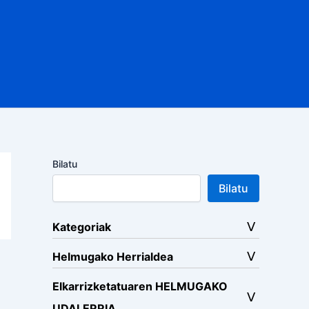
Bilatu
Bilatu
Kategoriak
Helmugako Herrialdea
Elkarrizketatuaren HELMUGAKO
UDALERRIA