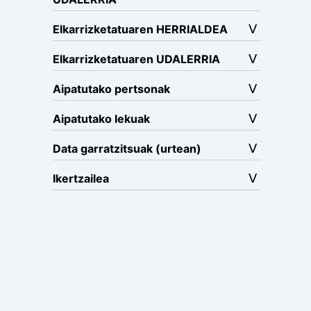
Elkarrizketatuaren HERRIALDEA
Elkarrizketatuaren UDALERRIA
Aipatutako pertsonak
Aipatutako lekuak
Data garratzitsuak (urtean)
Ikertzailea