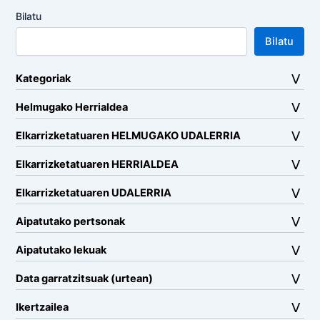
Bilatu
Bilatu
Kategoriak
Helmugako Herrialdea
Elkarrizketatuaren HELMUGAKO UDALERRIA
Elkarrizketatuaren HERRIALDEA
Elkarrizketatuaren UDALERRIA
Aipatutako pertsonak
Aipatutako lekuak
Data garratzitsuak (urtean)
Ikertzailea