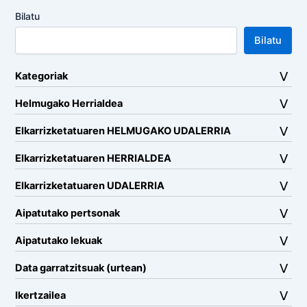
Bilatu
Bilatu
Kategoriak
Helmugako Herrialdea
Elkarrizketatuaren HELMUGAKO UDALERRIA
Elkarrizketatuaren HERRIALDEA
Elkarrizketatuaren UDALERRIA
Aipatutako pertsonak
Aipatutako lekuak
Data garratzitsuak (urtean)
Ikertzailea