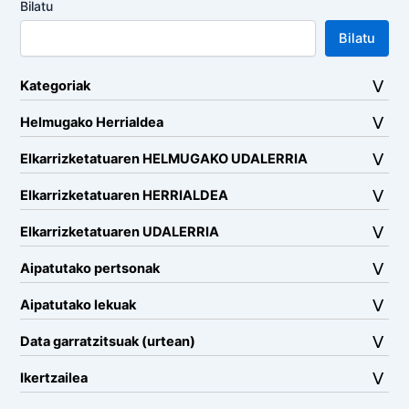
Bilatu
Bilatu
Kategoriak
Helmugako Herrialdea
Elkarrizketatuaren HELMUGAKO UDALERRIA
Elkarrizketatuaren HERRIALDEA
Elkarrizketatuaren UDALERRIA
Aipatutako pertsonak
Aipatutako lekuak
Data garratzitsuak (urtean)
Ikertzailea