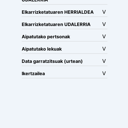
Elkarrizketatuaren HERRIALDEA
Elkarrizketatuaren UDALERRIA
Aipatutako pertsonak
Aipatutako lekuak
Data garratzitsuak (urtean)
Ikertzailea