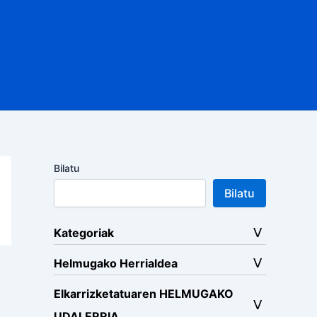
Bilatu
Bilatu
Kategoriak
Helmugako Herrialdea
Elkarrizketatuaren HELMUGAKO
UDALERRIA