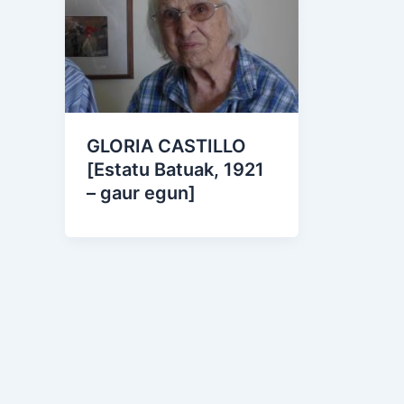
GLORIA CASTILLO
[Estatu Batuak, 1921
– gaur egun]