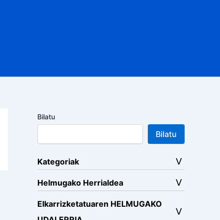
Bilatu
Bilatu
Kategoriak
Helmugako Herrialdea
Elkarrizketatuaren HELMUGAKO
UDALERRIA