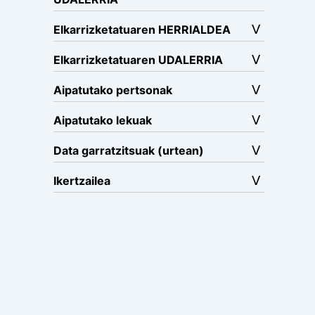
Elkarrizketatuaren HERRIALDEA
Elkarrizketatuaren UDALERRIA
Aipatutako pertsonak
Aipatutako lekuak
Data garratzitsuak (urtean)
Ikertzailea