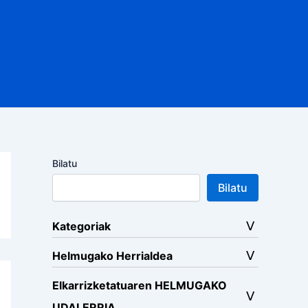
Bilatu
Bilatu
Kategoriak
Helmugako Herrialdea
Elkarrizketatuaren HELMUGAKO
UDALERRIA