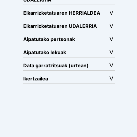
Elkarrizketatuaren HERRIALDEA
Elkarrizketatuaren UDALERRIA
Aipatutako pertsonak
Aipatutako lekuak
Data garratzitsuak (urtean)
Ikertzailea