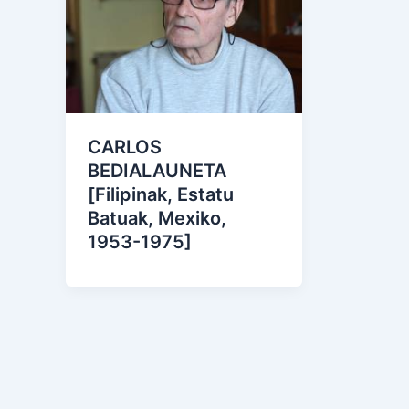
CARLOS
BEDIALAUNETA
[Filipinak, Estatu
Batuak, Mexiko,
1953-1975]