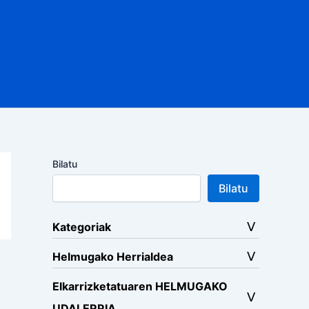
Bilatu
Bilatu
Kategoriak
Helmugako Herrialdea
Elkarrizketatuaren HELMUGAKO
UDALERRIA