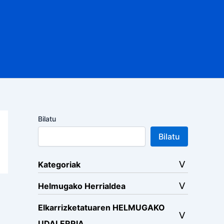
Bilatu
Bilatu
Kategoriak
Helmugako Herrialdea
Elkarrizketatuaren HELMUGAKO
UDALERRIA