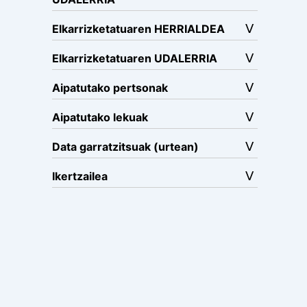
Elkarrizketatuaren HERRIALDEA
Elkarrizketatuaren UDALERRIA
Aipatutako pertsonak
Aipatutako lekuak
Data garratzitsuak (urtean)
Ikertzailea