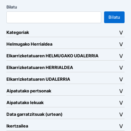
Bilatu
Bilatu
Kategoriak
Helmugako Herrialdea
Elkarrizketatuaren HELMUGAKO UDALERRIA
Elkarrizketatuaren HERRIALDEA
Elkarrizketatuaren UDALERRIA
Aipatutako pertsonak
Aipatutako lekuak
Data garratzitsuak (urtean)
Ikertzailea