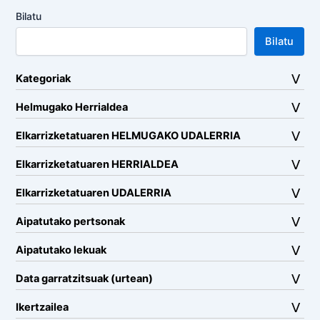
Bilatu
Bilatu
Kategoriak
Helmugako Herrialdea
Elkarrizketatuaren HELMUGAKO UDALERRIA
Elkarrizketatuaren HERRIALDEA
Elkarrizketatuaren UDALERRIA
Aipatutako pertsonak
Aipatutako lekuak
Data garratzitsuak (urtean)
Ikertzailea