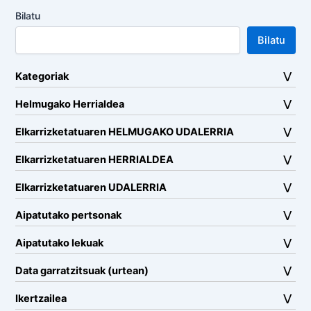
Bilatu
Bilatu
Kategoriak
Helmugako Herrialdea
Elkarrizketatuaren HELMUGAKO UDALERRIA
Elkarrizketatuaren HERRIALDEA
Elkarrizketatuaren UDALERRIA
Aipatutako pertsonak
Aipatutako lekuak
Data garratzitsuak (urtean)
Ikertzailea