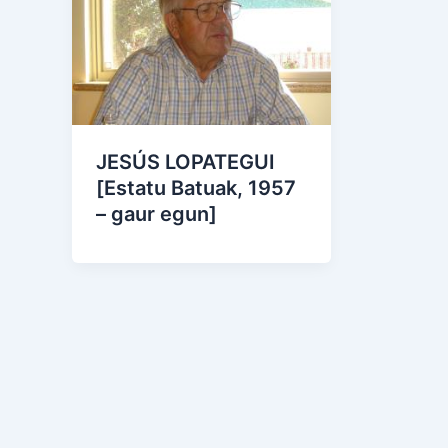
JESÚS LOPATEGUI
[Estatu Batuak, 1957
– gaur egun]