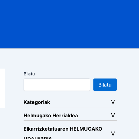
Bilatu
Bilatu
Kategoriak
Helmugako Herrialdea
Elkarrizketatuaren HELMUGAKO
UDALERRIA