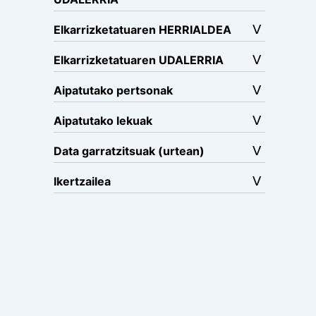
Elkarrizketatuaren HERRIALDEA
Elkarrizketatuaren UDALERRIA
Aipatutako pertsonak
Aipatutako lekuak
Data garratzitsuak (urtean)
Ikertzailea