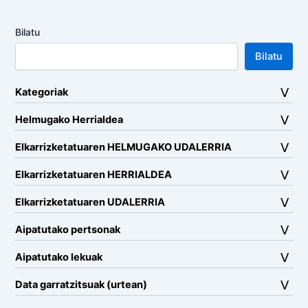
Bilatu
Bilatu
Kategoriak
Helmugako Herrialdea
Elkarrizketatuaren HELMUGAKO UDALERRIA
Elkarrizketatuaren HERRIALDEA
Elkarrizketatuaren UDALERRIA
Aipatutako pertsonak
Aipatutako lekuak
Data garratzitsuak (urtean)