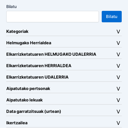
Bilatu
Bilatu
Kategoriak
Helmugako Herrialdea
Elkarrizketatuaren HELMUGAKO UDALERRIA
Elkarrizketatuaren HERRIALDEA
Elkarrizketatuaren UDALERRIA
Aipatutako pertsonak
Aipatutako lekuak
Data garratzitsuak (urtean)
Ikertzailea