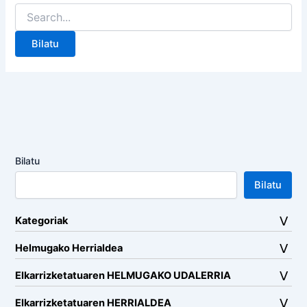
Search
for:
Bilatu
Bilatu
Kategoriak
Helmugako Herrialdea
Elkarrizketatuaren HELMUGAKO UDALERRIA
Elkarrizketatuaren HERRIALDEA