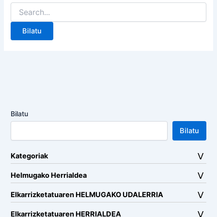
Search
for:
Bilatu
Bilatu
Kategoriak
Helmugako Herrialdea
Elkarrizketatuaren HELMUGAKO UDALERRIA
Elkarrizketatuaren HERRIALDEA