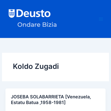
Skip
to
content
Koldo Zugadi
JOSEBA SOLABARRIETA [Venezuela,
Estatu Batua ,1958-1981]