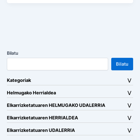
Bilatu
Bilatu
Kategoriak
Helmugako Herrialdea
Elkarrizketatuaren HELMUGAKO UDALERRIA
Elkarrizketatuaren HERRIALDEA
Elkarrizketatuaren UDALERRIA