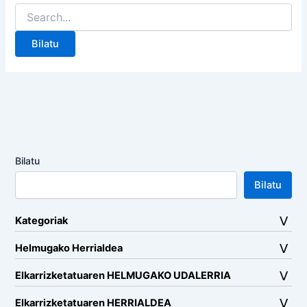
Search
for:
Bilatu
Bilatu
Kategoriak
Helmugako Herrialdea
Elkarrizketatuaren HELMUGAKO UDALERRIA
Elkarrizketatuaren HERRIALDEA