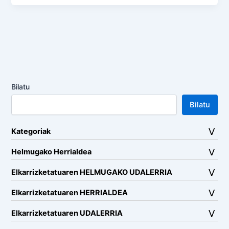
Bilatu
Bilatu
Kategoriak
Helmugako Herrialdea
Elkarrizketatuaren HELMUGAKO UDALERRIA
Elkarrizketatuaren HERRIALDEA
Elkarrizketatuaren UDALERRIA