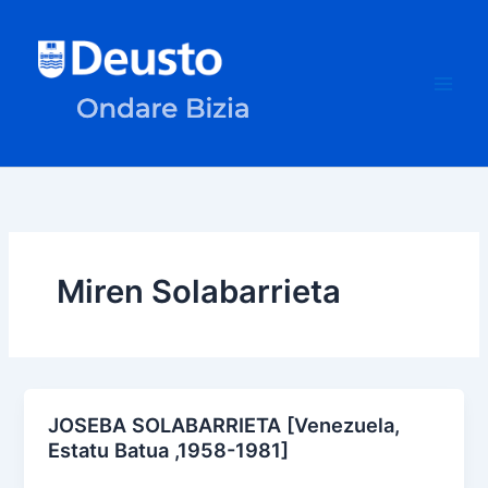
Skip
to
content
Miren Solabarrieta
JOSEBA SOLABARRIETA [Venezuela,
Estatu Batua ,1958-1981]