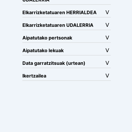
Elkarrizketatuaren HERRIALDEA
Elkarrizketatuaren UDALERRIA
Aipatutako pertsonak
Aipatutako lekuak
Data garratzitsuak (urtean)
Ikertzailea