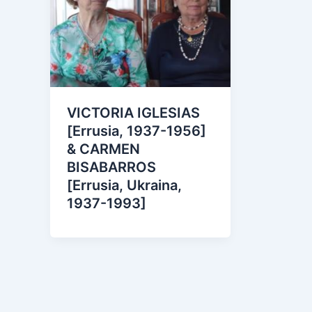
VICTORIA IGLESIAS
[Errusia, 1937-1956]
& CARMEN
BISABARROS
[Errusia, Ukraina,
1937-1993]