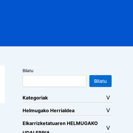
Bilatu
Bilatu
Kategoriak
Helmugako Herrialdea
Elkarrizketatuaren HELMUGAKO
UDALERRIA