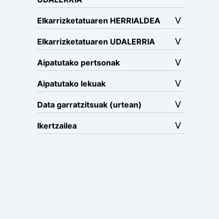
Elkarrizketatuaren HERRIALDEA
Elkarrizketatuaren UDALERRIA
Aipatutako pertsonak
Aipatutako lekuak
Data garratzitsuak (urtean)
Ikertzailea