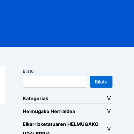
Bilatu
Bilatu
Kategoriak
Helmugako Herrialdea
Elkarrizketatuaren HELMUGAKO
UDALERRIA