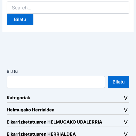
Search
for:
Bilatu
Bilatu
Kategoriak
Helmugako Herrialdea
Elkarrizketatuaren HELMUGAKO UDALERRIA
Elkarrizketatuaren HERRIALDEA