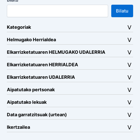
Bilatu
Kategoriak
Helmugako Herrialdea
Elkarrizketatuaren HELMUGAKO UDALERRIA
Elkarrizketatuaren HERRIALDEA
Elkarrizketatuaren UDALERRIA
Aipatutako pertsonak
Aipatutako lekuak
Data garratzitsuak (urtean)
Ikertzailea