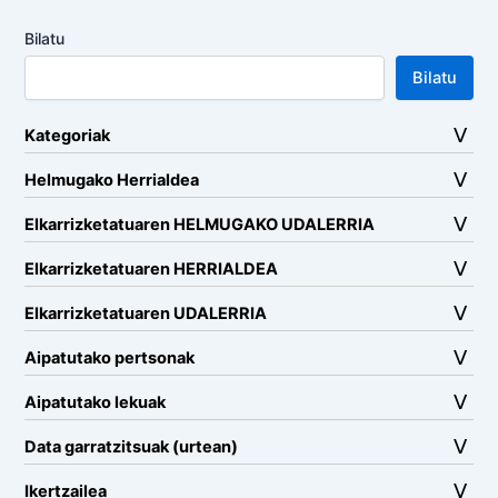
Bilatu
Bilatu
Kategoriak
Helmugako Herrialdea
Elkarrizketatuaren HELMUGAKO UDALERRIA
Elkarrizketatuaren HERRIALDEA
Elkarrizketatuaren UDALERRIA
Aipatutako pertsonak
Aipatutako lekuak
Data garratzitsuak (urtean)
Ikertzailea