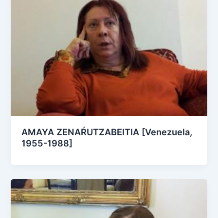
AMAYA ZENAŔUTZABEITIA [Venezuela,
1955-1988]