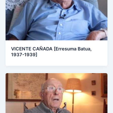
VICENTE CAÑADA [Erresuma Batua,
1937-1939]