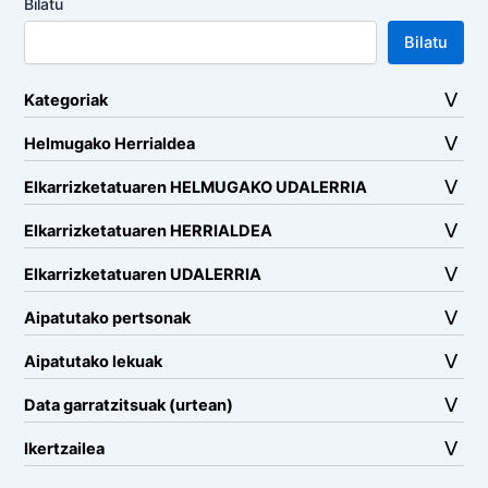
Bilatu
Bilatu
Kategoriak
Helmugako Herrialdea
Elkarrizketatuaren HELMUGAKO UDALERRIA
Elkarrizketatuaren HERRIALDEA
Elkarrizketatuaren UDALERRIA
Aipatutako pertsonak
Aipatutako lekuak
Data garratzitsuak (urtean)
Ikertzailea