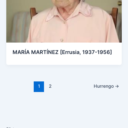
MARÍA MARTÍNEZ [Errusia, 1937-1956]
1
2
Hurrengo
→