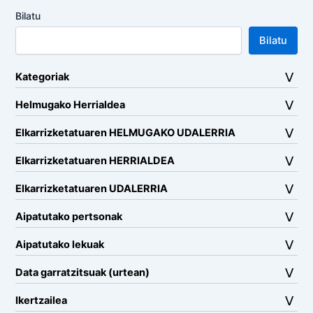
Bilatu
Bilatu
Kategoriak
Helmugako Herrialdea
Elkarrizketatuaren HELMUGAKO UDALERRIA
Elkarrizketatuaren HERRIALDEA
Elkarrizketatuaren UDALERRIA
Aipatutako pertsonak
Aipatutako lekuak
Data garratzitsuak (urtean)
Ikertzailea