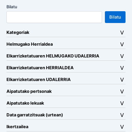
Bilatu
Bilatu
Kategoriak
Helmugako Herrialdea
Elkarrizketatuaren HELMUGAKO UDALERRIA
Elkarrizketatuaren HERRIALDEA
Elkarrizketatuaren UDALERRIA
Aipatutako pertsonak
Aipatutako lekuak
Data garratzitsuak (urtean)
Ikertzailea