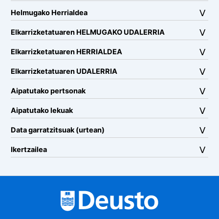
Helmugako Herrialdea
Elkarrizketatuaren HELMUGAKO UDALERRIA
Elkarrizketatuaren HERRIALDEA
Elkarrizketatuaren UDALERRIA
Aipatutako pertsonak
Aipatutako lekuak
Data garratzitsuak (urtean)
Ikertzailea