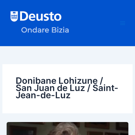
Skip
to
content
Donibane Lohizune /
San Juan de Luz / Saint-
Jean-de-Luz