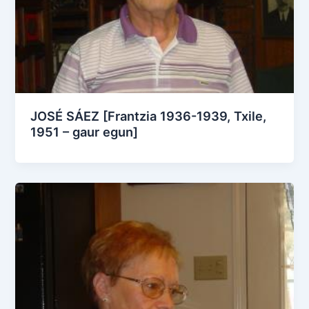
JOSÉ SÁEZ [Frantzia 1936-1939, Txile,
1951 – gaur egun]