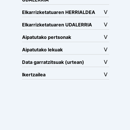
Elkarrizketatuaren HERRIALDEA
Elkarrizketatuaren UDALERRIA
Aipatutako pertsonak
Aipatutako lekuak
Data garratzitsuak (urtean)
Ikertzailea