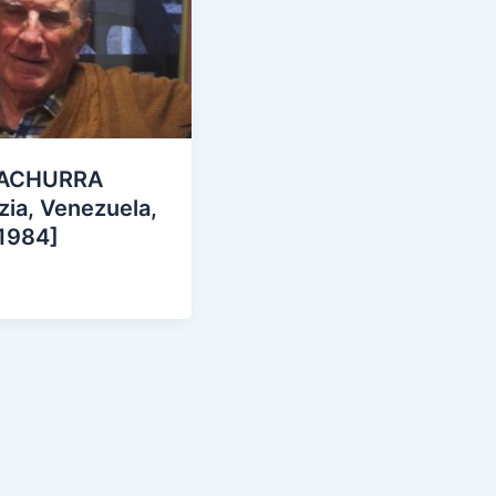
 ACHURRA
zia, Venezuela,
1984]