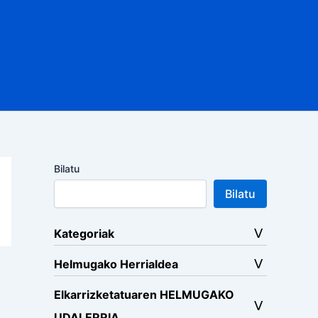
Bilatu
Bilatu
Kategoriak
Helmugako Herrialdea
Elkarrizketatuaren HELMUGAKO
UDALERRIA