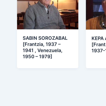
SABIN SOROZABAL
KEPA
[Frantzia, 1937 –
[Frant
1941 , Venezuela,
1937-
1950 – 1979]