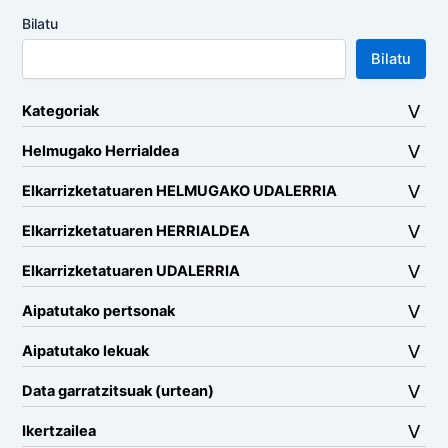
Bilatu
Bilatu
Kategoriak
Helmugako Herrialdea
Elkarrizketatuaren HELMUGAKO UDALERRIA
Elkarrizketatuaren HERRIALDEA
Elkarrizketatuaren UDALERRIA
Aipatutako pertsonak
Aipatutako lekuak
Data garratzitsuak (urtean)
Ikertzailea