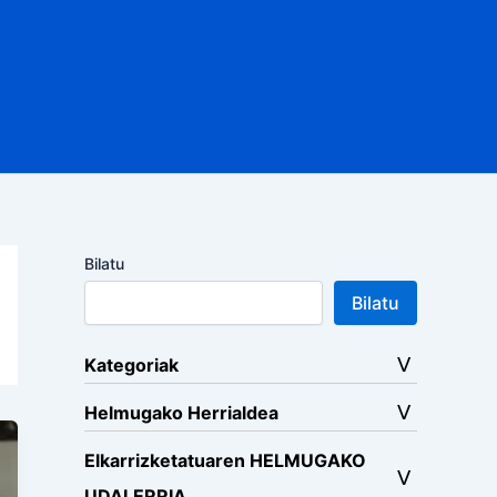
Bilatu
Bilatu
Kategoriak
Helmugako Herrialdea
Elkarrizketatuaren HELMUGAKO
UDALERRIA