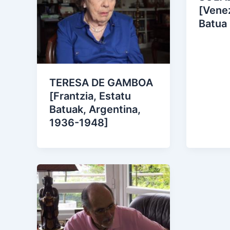
[Venez
Batua
TERESA DE GAMBOA
[Frantzia, Estatu
Batuak, Argentina,
1936-1948]