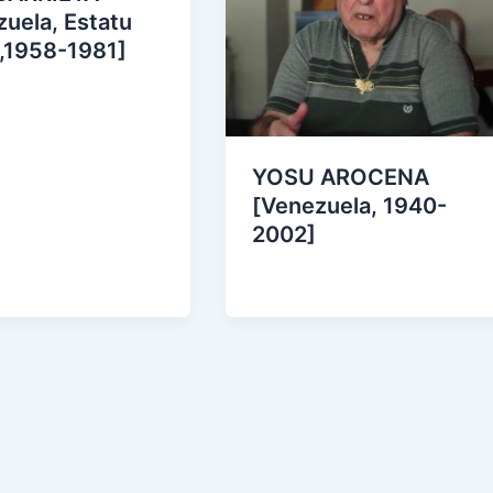
uela, Estatu
 ,1958-1981]
YOSU AROCENA
[Venezuela, 1940-
2002]