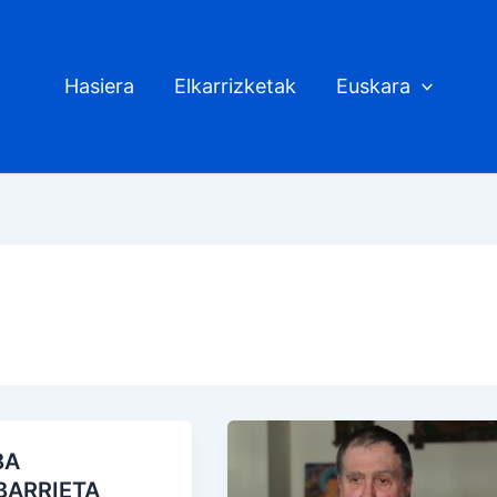
Hasiera
Elkarrizketak
Euskara
BA
BARRIETA