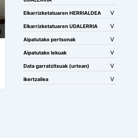
Elkarrizketatuaren HERRIALDEA
Elkarrizketatuaren UDALERRIA
Aipatutako pertsonak
Aipatutako lekuak
Data garratzitsuak (urtean)
Ikertzailea