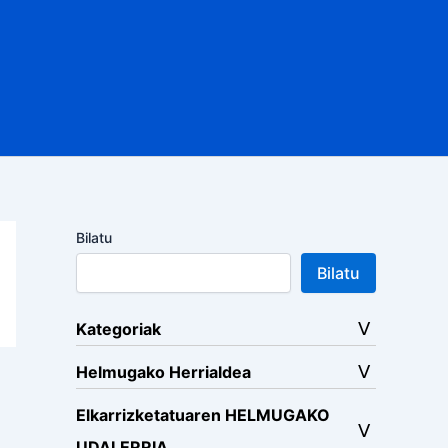
Bilatu
Bilatu
Kategoriak
Helmugako Herrialdea
Elkarrizketatuaren HELMUGAKO
UDALERRIA