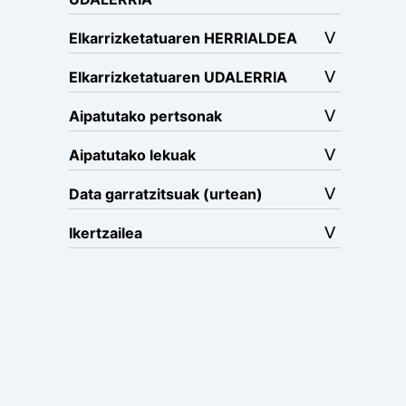
Elkarrizketatuaren HERRIALDEA
Elkarrizketatuaren UDALERRIA
Aipatutako pertsonak
Aipatutako lekuak
Data garratzitsuak (urtean)
Ikertzailea