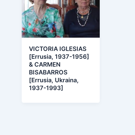
VICTORIA IGLESIAS
[Errusia, 1937-1956]
& CARMEN
BISABARROS
[Errusia, Ukraina,
1937-1993]