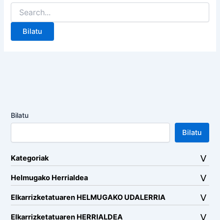
Search
for:
Bilatu
Bilatu
Kategoriak
Helmugako Herrialdea
Elkarrizketatuaren HELMUGAKO UDALERRIA
Elkarrizketatuaren HERRIALDEA