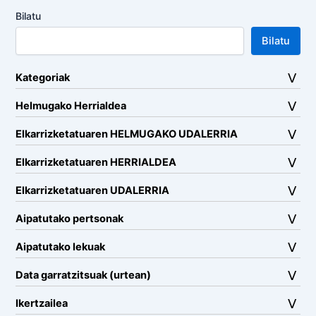
Bilatu
Bilatu
Kategoriak
Helmugako Herrialdea
Elkarrizketatuaren HELMUGAKO UDALERRIA
Elkarrizketatuaren HERRIALDEA
Elkarrizketatuaren UDALERRIA
Aipatutako pertsonak
Aipatutako lekuak
Data garratzitsuak (urtean)
Ikertzailea