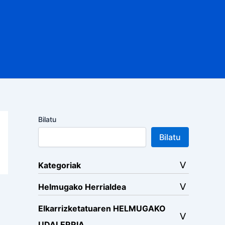
Bilatu
Bilatu
Kategoriak
Helmugako Herrialdea
Elkarrizketatuaren HELMUGAKO
UDALERRIA