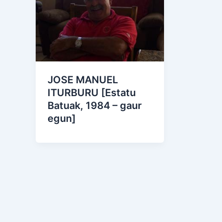
JOSE MANUEL
ITURBURU [Estatu
Batuak, 1984 – gaur
egun]