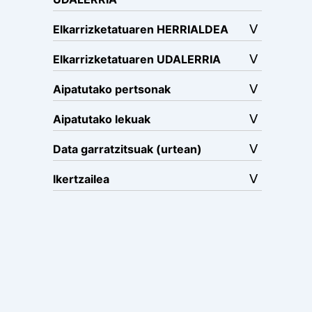
Elkarrizketatuaren HERRIALDEA
Elkarrizketatuaren UDALERRIA
Aipatutako pertsonak
Aipatutako lekuak
Data garratzitsuak (urtean)
Ikertzailea