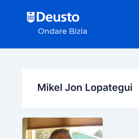
Skip
to
content
Mikel Jon Lopategui