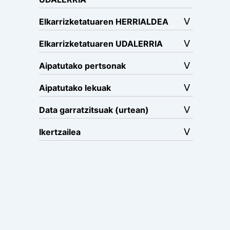
Elkarrizketatuaren HERRIALDEA
Elkarrizketatuaren UDALERRIA
Aipatutako pertsonak
Aipatutako lekuak
Data garratzitsuak (urtean)
Ikertzailea