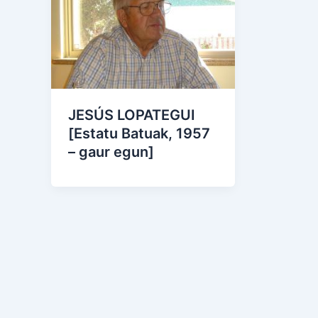
JESÚS LOPATEGUI
[Estatu Batuak, 1957
– gaur egun]