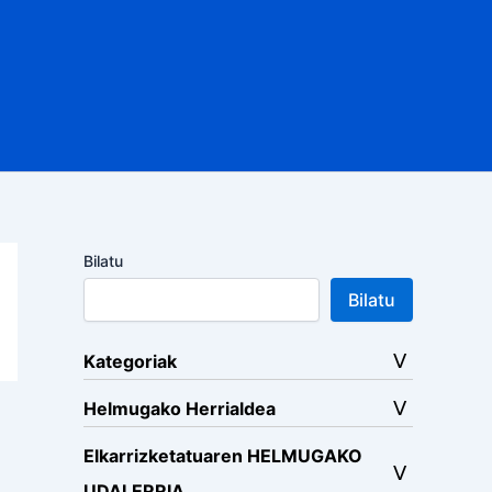
Bilatu
Bilatu
Kategoriak
Helmugako Herrialdea
Elkarrizketatuaren HELMUGAKO
UDALERRIA