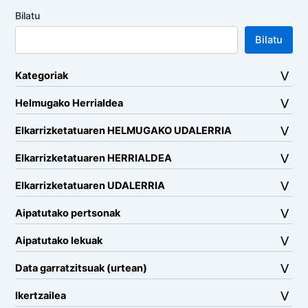
Bilatu
Bilatu
Kategoriak
Helmugako Herrialdea
Elkarrizketatuaren HELMUGAKO UDALERRIA
Elkarrizketatuaren HERRIALDEA
Elkarrizketatuaren UDALERRIA
Aipatutako pertsonak
Aipatutako lekuak
Data garratzitsuak (urtean)
Ikertzailea