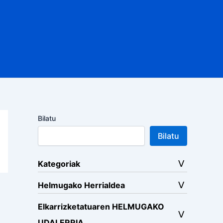
Bilatu
Bilatu
Kategoriak
Helmugako Herrialdea
Elkarrizketatuaren HELMUGAKO
UDALERRIA