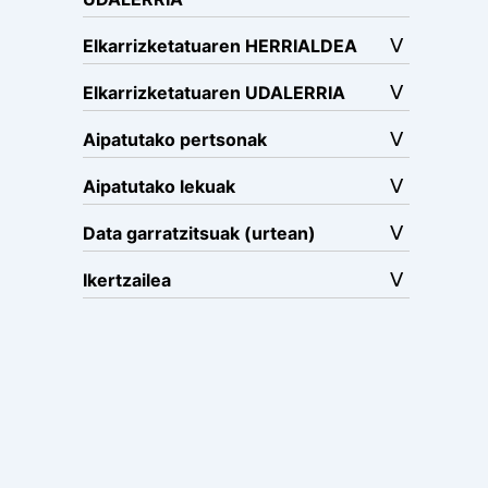
Elkarrizketatuaren HERRIALDEA
Elkarrizketatuaren UDALERRIA
Aipatutako pertsonak
Aipatutako lekuak
Data garratzitsuak (urtean)
Ikertzailea