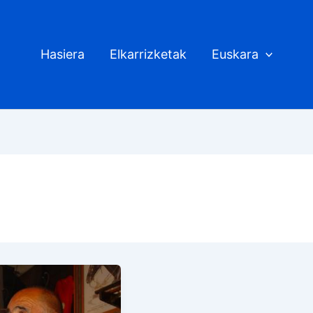
Hasiera
Elkarrizketak
Euskara