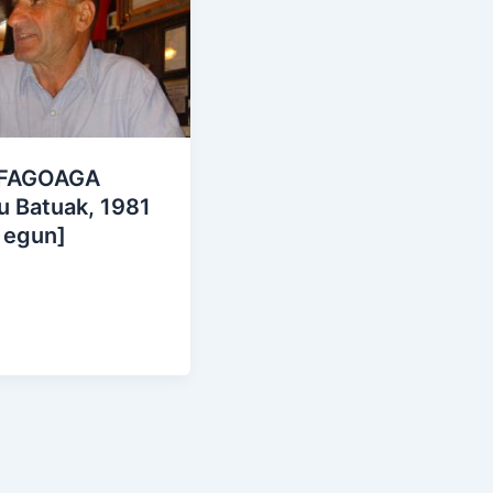
 FAGOAGA
u Batuak, 1981
 egun]