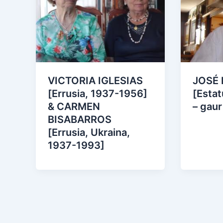
VICTORIA IGLESIAS
JOSÉ
[Errusia, 1937-1956]
[Estat
& CARMEN
– gaur
BISABARROS
[Errusia, Ukraina,
1937-1993]