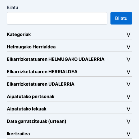
Bilatu
Bilatu
Kategoriak
Helmugako Herrialdea
Elkarrizketatuaren HELMUGAKO UDALERRIA
Elkarrizketatuaren HERRIALDEA
Elkarrizketatuaren UDALERRIA
Aipatutako pertsonak
Aipatutako lekuak
Data garratzitsuak (urtean)
Ikertzailea